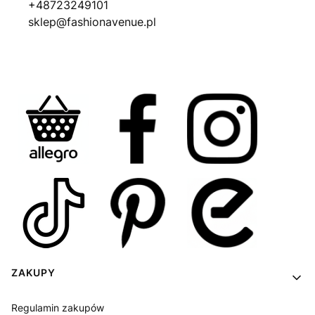
+48723249101
sklep@fashionavenue.pl
Linki w stopce
ZAKUPY
Regulamin zakupów