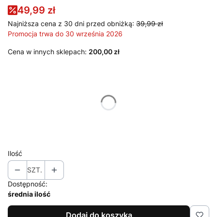
49,99 zł
Najniższa cena z 30 dni przed obniżką:
39,99 zł
Promocja trwa do 30 września 2026
Cena w innych sklepach:
200,00 zł
Wybierz wariant produktu:
Poszczególne warianty mogą różnić się ceną
*
Rozmiar
Wybierz
Ilość
SZT.
Dostępność:
średnia ilość
Dodaj do koszyka