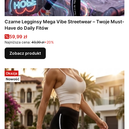
Czarne Legginsy Mega Vibe Streetwear – Twoje Must-
Have do Daily Fitów
Cena promocyjna
59,99 zł
Najniższa cena:
49,99 zł
+20%
Zobacz produkt
Okazja
Nowość