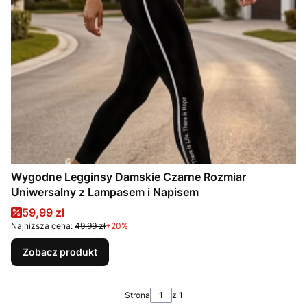
Wygodne Legginsy Damskie Czarne Rozmiar
Uniwersalny z Lampasem i Napisem
Cena promocyjna
59,99 zł
Najniższa cena:
49,99 zł
+20%
Zobacz produkt
Strona
z 1