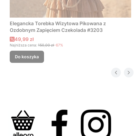
Elegancka Torebka Wizytowa Pikowana z
Ozdobnym Zapięciem Czekolada #3203
Cena promocyjna
49,99 zł
Najniższa cena:
150,00 zł
-67%
Do koszyka