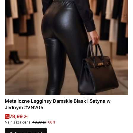
Metaliczne Legginsy Damskie Blask i Satyna w
Jednym #VN205
Cena promocyjna
79,99 zł
Najniższa cena:
49,99 zł
+60%