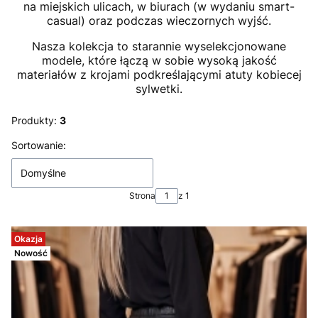
na miejskich ulicach, w biurach (w wydaniu smart-
casual) oraz podczas wieczornych wyjść.
Nasza kolekcja to starannie wyselekcjonowane
modele, które łączą w sobie wysoką jakość
materiałów z krojami podkreślającymi atuty kobiecej
sylwetki.
Produkty:
3
Lista produktów
Sortowanie:
Domyślne
Strona
z 1
Okazja
Nowość