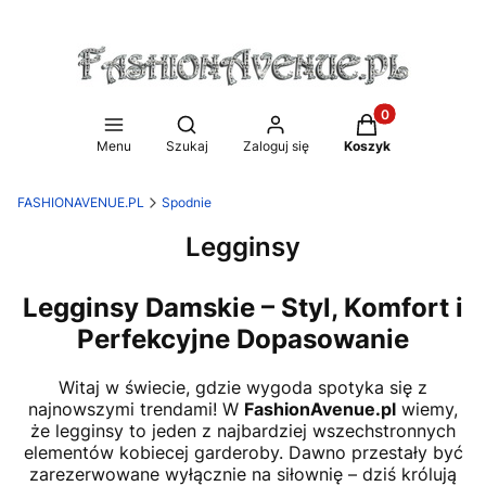
Produkty w koszy
Otwórz wyszukiwarkę
Menu
Szukaj
Zaloguj się
Koszyk
FASHIONAVENUE.PL
Spodnie
Legginsy
Legginsy Damskie – Styl, Komfort i
Perfekcyjne Dopasowanie
Witaj w świecie, gdzie wygoda spotyka się z
najnowszymi trendami! W
FashionAvenue.pl
wiemy,
że legginsy to jeden z najbardziej wszechstronnych
elementów kobiecej garderoby. Dawno przestały być
zarezerwowane wyłącznie na siłownię – dziś królują