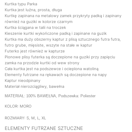
Kurtka typu Parka
Kurtka jest luźna, prosta, długa
Kurtkę zapinana na metalowy zamek przykryty padką i zapinany
również na guziki w kolorze czarnym
Kurtka ściągana w talii na troczek
Kieszenie kurtki wykończone padką i zapinane na guzik
Kurtka ma duży obszerny kaptur z plisą sztucznego futra futra,
futro grube, mięsiste, wszyte na stałe w kaptur
Futerko jest również w kapturze
Pionowe plisy futerka są doczepione na guziki przy zapięciu
zamka na przodzie kurtki od wew strony
Cała kurtka jest na podszewce i ocieplona watoliną
Elementy futrzane na rękawach są doczepione na napy
Kaptur nieodpinany
Materiał nierozciągliwy, bawełna
MATERIAŁ: 100% BAWEŁNA, Podszewka: Poliester
KOLOR: MORO
ROZMIARY: S, M, L, XL
ELEMENTY FUTRZANE SZTUCZNE