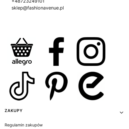
+48723249101
sklep@fashionavenue.pl
Linki w stopce
ZAKUPY
Regulamin zakupów