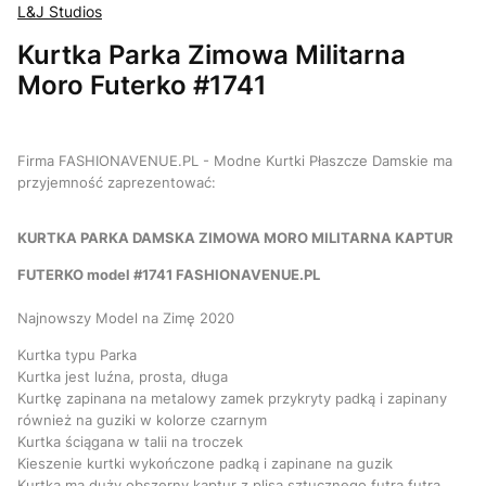
L&J Studios
Kurtka Parka Zimowa Militarna
Moro Futerko #1741
Firma FASHIONAVENUE.PL - Modne Kurtki Płaszcze Damskie ma
przyjemność zaprezentować:
KURTKA PARKA DAMSKA ZIMOWA MORO MILITARNA KAPTUR
FUTERKO model #1741 FASHIONAVENUE.PL
Najnowszy Model na Zimę 2020
Kurtka typu Parka
Kurtka jest luźna, prosta, długa
Kurtkę zapinana na metalowy zamek przykryty padką i zapinany
również na guziki w kolorze czarnym
Kurtka ściągana w talii na troczek
Kieszenie kurtki wykończone padką i zapinane na guzik
Kurtka ma duży obszerny kaptur z plisą sztucznego futra futra,