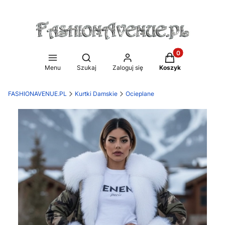
Produkty w koszy
Otwórz wyszukiwarkę
Menu
Szukaj
Zaloguj się
Koszyk
FASHIONAVENUE.PL
Kurtki Damskie
Ocieplane