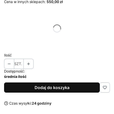
Cena w innych sklepach:
550,00 zł
Wybierz wariant produktu:
Poszczególne warianty mogą różnić się ceną
*
Rozmiar
Wybierz
Ilość
SZT.
Dostępność:
średnia ilość
Dodaj do koszyka
Czas wysyłki:
24 godziny