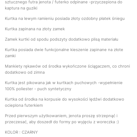
sztucznego futra jenota / futerko odpinane -przyczepiona do
kaptura na guziki
Kurtka na lewym ramieniu posiada złoty ozdobny płatek śniegu
Kurtka zapinana na złoty zamek
Zamek kurtki od spodu podszyty dodatkowo plisą materiału
Kurtka posiada dwie funkcjonalne kieszenie zapinane na złote
zamki
Mankiety rękawów od środka wykończone ściągaczem, co chroni
dodatkowo od zimna
Kurtka jest pikowana jak w kurtkach puchowych -wypełnienie
100% poliester - puch syntetyczny
Kurtka od środka na korpusie do wysokości lędźwi dodatkowo
ocieplona futerkiem
Przed pierwszym użytkowaniem, jenota proszę strzepnąć i
przeczesać, aby doszedł do formy po wyjęciu z woreczka :)
KOLOR : CZARNY