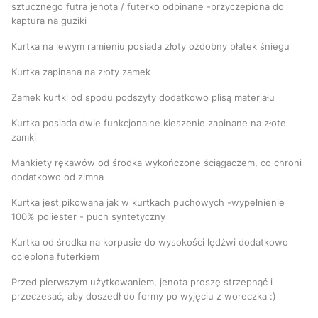
sztucznego futra jenota / futerko odpinane -przyczepiona do
kaptura na guziki
Kurtka na lewym ramieniu posiada złoty ozdobny płatek śniegu
Kurtka zapinana na złoty zamek
Zamek kurtki od spodu podszyty dodatkowo plisą materiału
Kurtka posiada dwie funkcjonalne kieszenie zapinane na złote
zamki
Mankiety rękawów od środka wykończone ściągaczem, co chroni
dodatkowo od zimna
Kurtka jest pikowana jak w kurtkach puchowych -wypełnienie
100% poliester - puch syntetyczny
Kurtka od środka na korpusie do wysokości lędźwi dodatkowo
ocieplona futerkiem
Przed pierwszym użytkowaniem, jenota proszę strzepnąć i
przeczesać, aby doszedł do formy po wyjęciu z woreczka :)