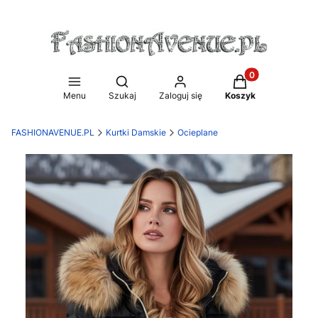
Produkty w koszy
Otwórz wyszukiwarkę
Menu
Szukaj
Zaloguj się
Koszyk
FASHIONAVENUE.PL
Kurtki Damskie
Ocieplane