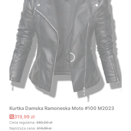
Kurtka Damska Ramoneska Moto #100 M2023
Cena promocyjna
319,99 zł
Cena regularna:
350,00 zł
Najniższa cena:
319,99 zł