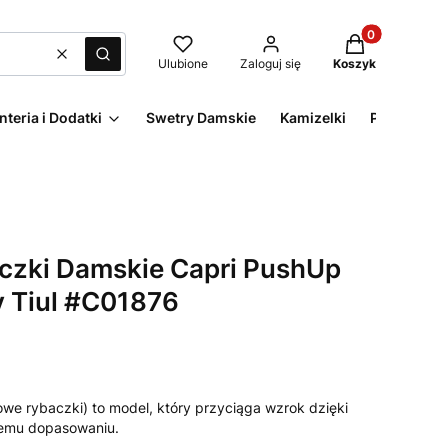
Produkty w kos
Wyczyść
Szukaj
Ulubione
Zaloguj się
Koszyk
nteria i Dodatki
Swetry Damskie
Kamizelki
Płaszcze D
czki Damskie Capri PushUp
y Tiul #C01876
owe rybaczki) to model, który przyciąga wzrok dzięki
nemu dopasowaniu.