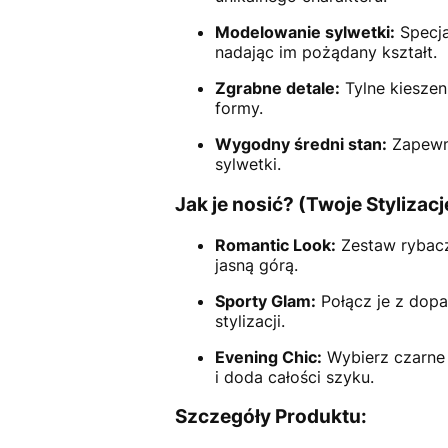
Modelowanie sylwetki:
Specja
nadając im pożądany kształt.
Zgrabne detale:
Tylne kieszen
formy.
Wygodny średni stan:
Zapewni
sylwetki.
Jak je nosić? (Twoje Stylizacj
Romantic Look:
Zestaw rybaczk
jasną górą.
Sporty Glam:
Połącz je z dopa
stylizacji.
Evening Chic:
Wybierz czarne 
i doda całości szyku.
Szczegóły Produktu: