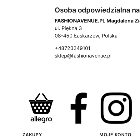
Osoba odpowiedzialna na 
FASHIONAVENUE.PL Magdalena Zi
ul. Piękna 3
08-450 Łaskarzew, Polska
+48723249101
sklep@fashionavenue.pl
Linki w stopce
ZAKUPY
MOJE KONTO