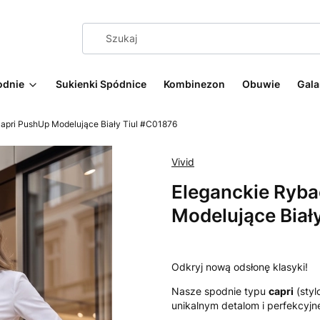
odnie
Sukienki Spódnice
Kombinezon
Obuwie
Gala
apri PushUp Modelujące Biały Tiul #C01876
Vivid
Eleganckie Ryba
Modelujące Biał
Odkryj nową odsłonę klasyki!
Nasze spodnie typu
capri
(styl
unikalnym detalom i perfekcyj