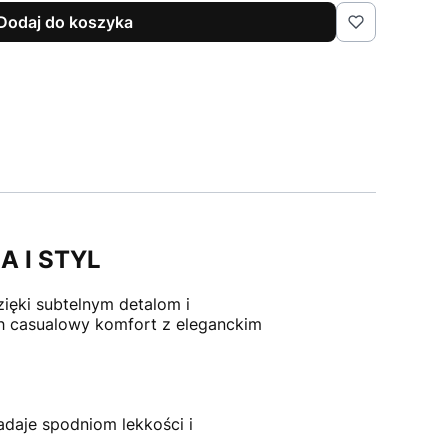
Dodaj do koszyka
A I STYL
zięki subtelnym detalom i
ch casualowy komfort z eleganckim
adaje spodniom lekkości i