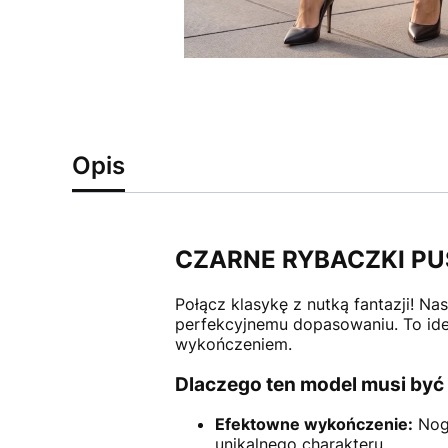
Opis
CZARNE RYBACZKI PUS
Połącz klasykę z nutką fantazji! N
perfekcyjnemu dopasowaniu. To ide
wykończeniem.
Dlaczego ten model musi być
Efektowne wykończenie:
Noga
unikalnego charakteru.