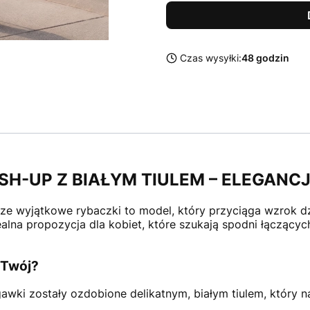
Czas wysyłki:
48 godzin
H-UP Z BIAŁYM TIULEM – ELEGANCJ
asze wyjątkowe rybaczki to model, który przyciąga wzrok d
alna propozycja dla kobiet, które szukają spodni łączący
 Twój?
wki zostały ozdobione delikatnym, białym tiulem, który n