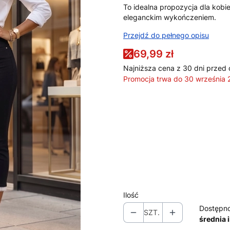
To idealna propozycja dla kobi
eleganckim wykończeniem.
Przejdź do pełnego opisu
69,99 zł
Najniższa cena z 30 dni przed 
Promocja trwa do 30 września
Wybierz wariant produktu:
Poszczególne warianty mogą ró
*
Rozmiar
Wybierz
Ilość
Dostępno
SZT.
średnia 