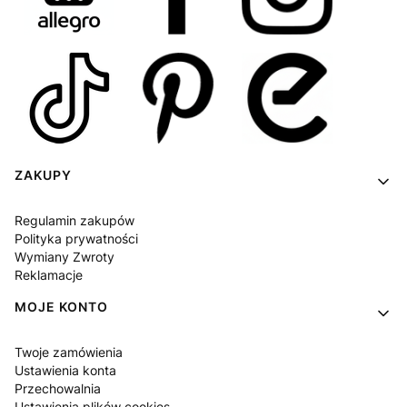
Linki w stopce
ZAKUPY
Regulamin zakupów
Polityka prywatności
Wymiany Zwroty
Reklamacje
MOJE KONTO
Twoje zamówienia
Ustawienia konta
Przechowalnia
Ustawienia plików cookies