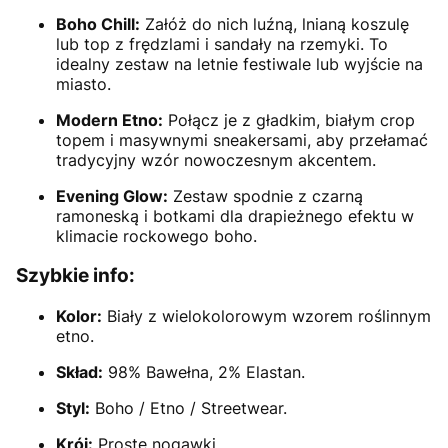
Boho Chill:
Załóż do nich luźną, lnianą koszulę
lub top z frędzlami i sandały na rzemyki. To
idealny zestaw na letnie festiwale lub wyjście na
miasto.
Modern Etno:
Połącz je z gładkim, białym crop
topem i masywnymi sneakersami, aby przełamać
tradycyjny wzór nowoczesnym akcentem.
Evening Glow:
Zestaw spodnie z czarną
ramoneską i botkami dla drapieżnego efektu w
klimacie rockowego boho.
Szybkie info:
Kolor:
Biały z wielokolorowym wzorem roślinnym
etno.
Skład:
98% Bawełna, 2% Elastan.
Styl:
Boho / Etno / Streetwear.
Krój:
Proste nogawki