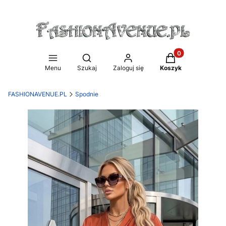
Produkty w koszy
Otwórz wyszukiwarkę
Menu
Szukaj
Zaloguj się
Koszyk
FASHIONAVENUE.PL
Spodnie