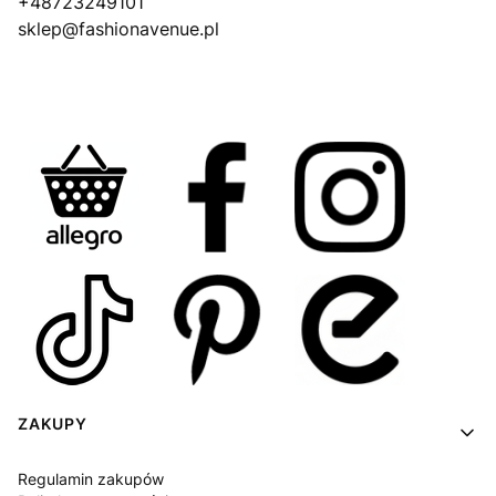
+48723249101
sklep@fashionavenue.pl
Linki w stopce
ZAKUPY
Regulamin zakupów