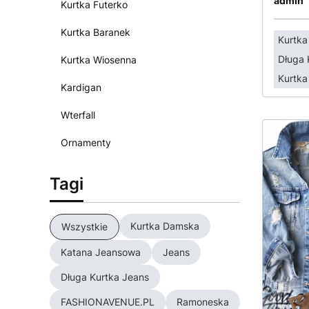
admin
Kurtka Futerko
Kurtka Baranek
Kurtk
Długa 
Kurtka Wiosenna
Kurtka
Kardigan
Wterfall
Ornamenty
Tagi
Kurtka Damska
Wszystkie
Katana Jeansowa
Jeans
Długa Kurtka Jeans
FASHIONAVENUE.PL
Ramoneska