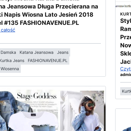
na Jeansowa Długa Przecierana na
ki Napis Wiosna Lato Jesień 2018
KUR
Sty
l #135 FASHIONAVENUE.PL
Ram
 całość
Prz
Now
a Damska
Katana Jeansowa
Jeans
Skl
Kurtka Jeans
FASHIONAVENUE.PL
Jac
Czyt
 Wiosenna
admi
Kurt