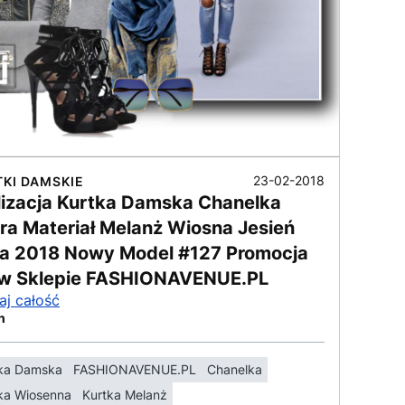
23-02-2018
TKI DAMSKIE
lizacja Kurtka Damska Chanelka
ra Materiał Melanż Wiosna Jesień
a 2018 Nowy Model #127 Promocja
 w Sklepie FASHIONAVENUE.PL
aj całość
n
ka Damska
FASHIONAVENUE.PL
Chanelka
ka Wiosenna
Kurtka Melanż