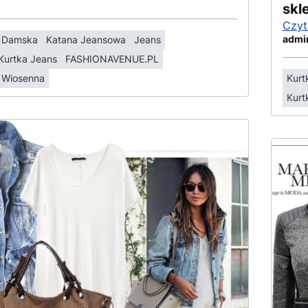
skl
Czyt
admi
a Damska
Katana Jeansowa
Jeans
Kurtka Jeans
FASHIONAVENUE.PL
 Wiosenna
Kurt
Kurt