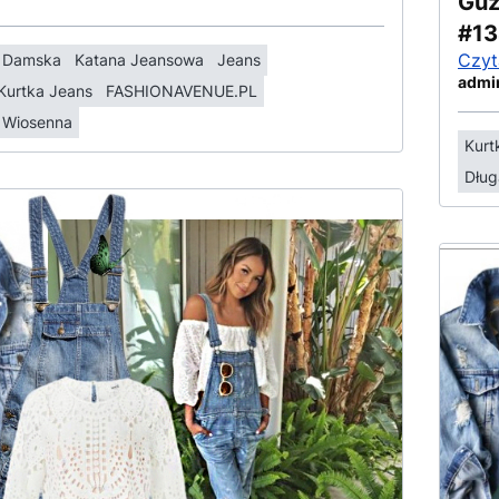
Guz
#13
Czyt
a Damska
Katana Jeansowa
Jeans
admi
Kurtka Jeans
FASHIONAVENUE.PL
 Wiosenna
Kurt
Dług