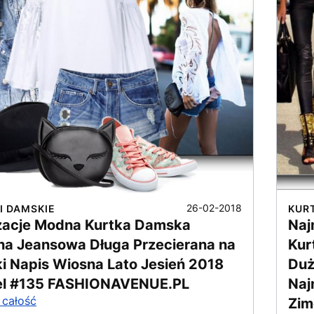
26-02-2018
I DAMSKIE
KUR
izacje Modna Kurtka Damska
Naj
na Jeansowa Długa Przecierana na
Kur
ki Napis Wiosna Lato Jesień 2018
Duż
l #135 FASHIONAVENUE.PL
Naj
 całość
Zim