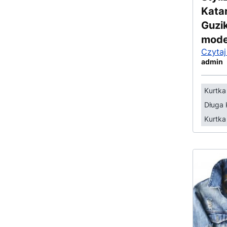
Kata
Guzi
mode
Czytaj
admin
Kurtk
Długa 
Kurtka