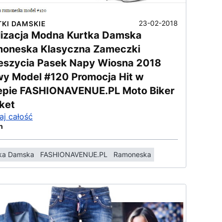
23-02-2018
TKI DAMSKIE
lizacja Modna Kurtka Damska
oneska Klasyczna Zameczki
eszycia Pasek Napy Wiosna 2018
y Model #120 Promocja Hit w
epie FASHIONAVENUE.PL Moto Biker
ket
aj całość
n
ka Damska
FASHIONAVENUE.PL
Ramoneska