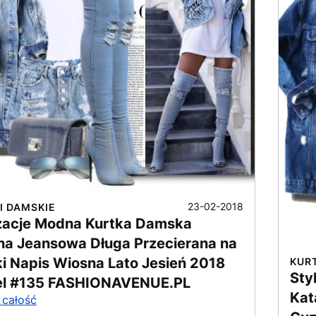
23-02-2018
I DAMSKIE
izacje Modna Kurtka Damska
na Jeansowa Długa Przecierana na
ki Napis Wiosna Lato Jesień 2018
KUR
Sty
l #135 FASHIONAVENUE.PL
Kat
 całość