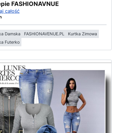
epie FASHIONAVNUE
aj całość
n
ka Damska
FASHIONAVENUE.PL
Kurtka Zimowa
ka Futerko