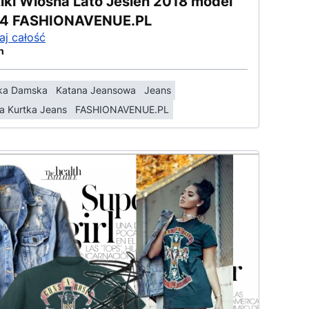
iki Wiosna Lato Jesień 2018 model
4 FASHIONAVENUE.PL
aj całość
n
ka Damska
Katana Jeansowa
Jeans
a Kurtka Jeans
FASHIONAVENUE.PL