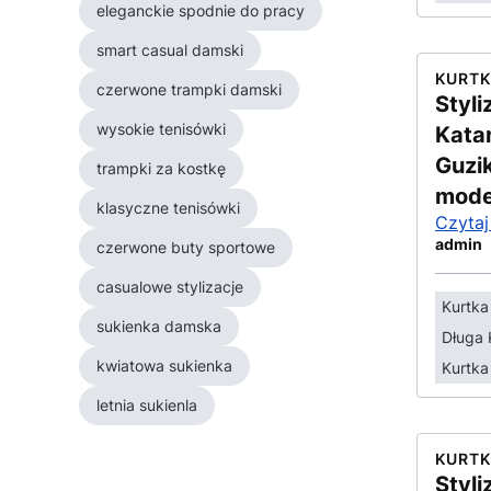
eleganckie spodnie do pracy
smart casual damski
KURTK
czerwone trampki damski
Styl
wysokie tenisówki
Kata
Guzi
trampki za kostkę
mode
klasyczne tenisówki
Czytaj
admin
czerwone buty sportowe
casualowe stylizacje
Kurtk
sukienka damska
Długa 
kwiatowa sukienka
Kurtka
letnia sukienla
KURTK
Styl