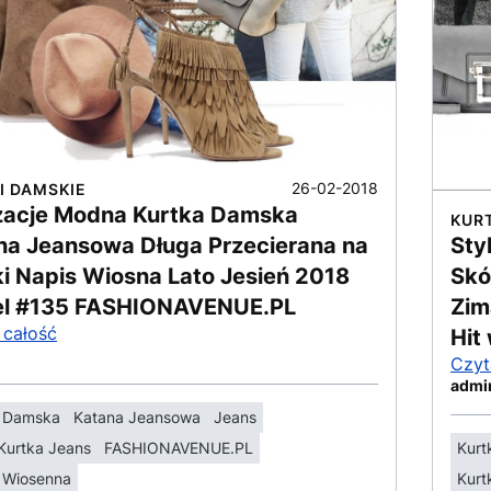
26-02-2018
I DAMSKIE
izacje Modna Kurtka Damska
KUR
na Jeansowa Długa Przecierana na
Sty
ki Napis Wiosna Lato Jesień 2018
Skó
l #135 FASHIONAVENUE.PL
Zim
 całość
Hit
Czyt
admi
a Damska
Katana Jeansowa
Jeans
Kurtka Jeans
FASHIONAVENUE.PL
Kurt
 Wiosenna
Kurt