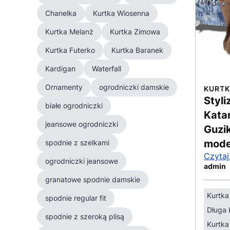
Chanelka
Kurtka Wiosenna
Kurtka Melanż
Kurtka Zimowa
Kurtka Futerko
Kurtka Baranek
Kardigan
Waterfall
Ornamenty
ogrodniczki damskie
KURTK
Styl
białe ogrodniczki
Kata
jeansowe ogrodniczki
Guzi
mode
spodnie z szelkami
Czytaj
ogrodniczki jeansowe
admin
granatowe spodnie damskie
Kurtk
spodnie regular fit
Długa 
spodnie z szeroką plisą
Kurtka