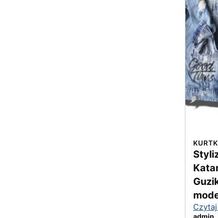
KURTK
Styl
Kata
Guzi
mode
Czytaj
admin