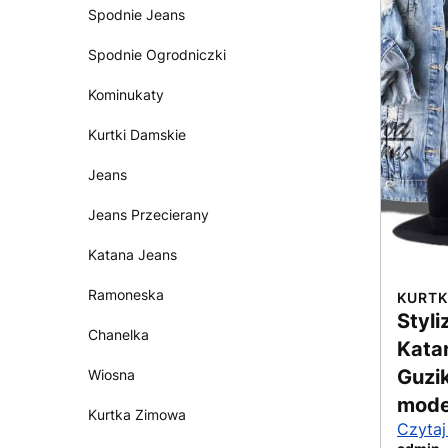
Spodnie Jeans
Spodnie Ogrodniczki
Kominukaty
Kurtki Damskie
Jeans
Jeans Przecierany
Katana Jeans
Ramoneska
KURTK
Styl
Chanelka
Kata
Guzi
Wiosna
mode
Kurtka Zimowa
Czytaj