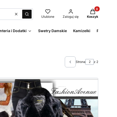
Produkty w kos
Wyczyść
Szukaj
Ulubione
Zaloguj się
Koszyk
nteria i Dodatki
Swetry Damskie
Kamizelki
Płaszcze D
Strona
z 2
Poprzednie wpisy