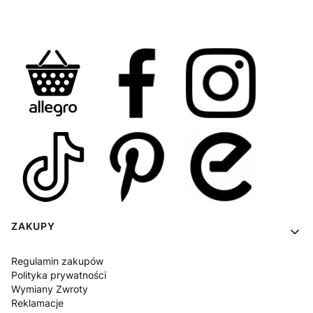
Linki w stopce
ZAKUPY
Regulamin zakupów
Polityka prywatności
Wymiany Zwroty
Reklamacje