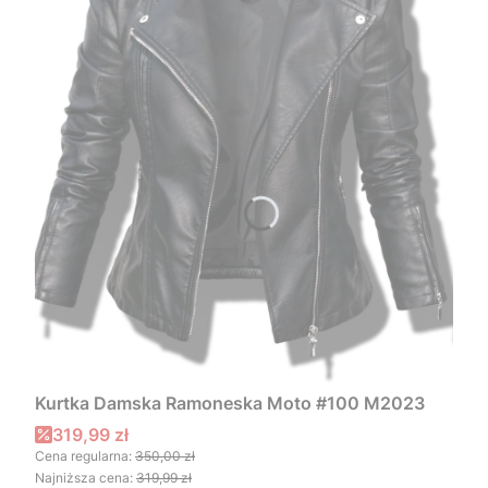
Kurtka Damska Ramoneska Moto #100 M2023
Cena promocyjna
319,99 zł
Cena regularna:
350,00 zł
Najniższa cena:
319,99 zł