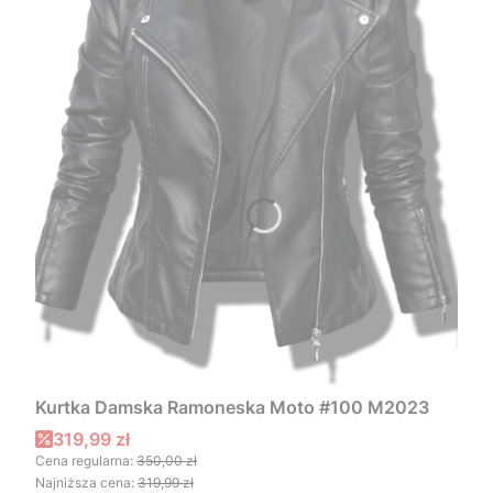
Kurtka Damska Ramoneska Moto #100 M2023
Cena promocyjna
319,99 zł
Cena regularna:
350,00 zł
Najniższa cena:
319,99 zł