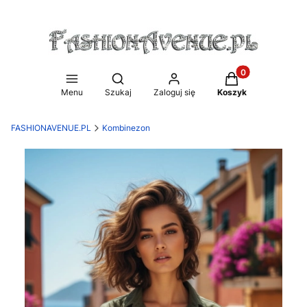
Produkty w koszy
Otwórz wyszukiwarkę
Menu
Szukaj
Zaloguj się
Koszyk
FASHIONAVENUE.PL
Kombinezon