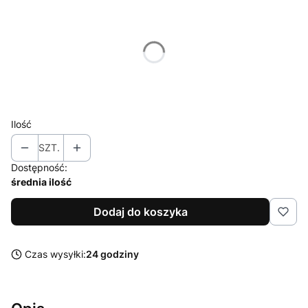
Wybierz wariant produktu:
Poszczególne warianty mogą różnić się ceną
*
Rozmiar
Wybierz
Ilość
SZT.
Dostępność:
średnia ilość
Dodaj do koszyka
Czas wysyłki:
24 godziny