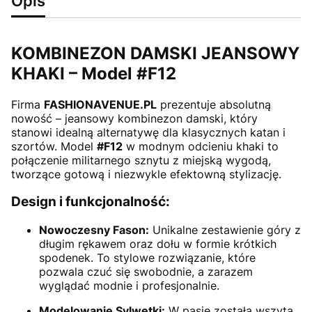
Opis
KOMBINEZON DAMSKI JEANSOWY
KHAKI – Model #F12
Firma
FASHIONAVENUE.PL
prezentuje absolutną
nowość – jeansowy kombinezon damski, który
stanowi idealną alternatywę dla klasycznych katan i
szortów. Model
#F12
w modnym odcieniu khaki to
połączenie militarnego sznytu z miejską wygodą,
tworzące gotową i niezwykle efektowną stylizację.
Design i funkcjonalność:
Nowoczesny Fason:
Unikalne zestawienie góry z
długim rękawem oraz dołu w formie krótkich
spodenek. To stylowe rozwiązanie, które
pozwala czuć się swobodnie, a zarazem
wyglądać modnie i profesjonalnie.
Modelowanie Sylwetki:
W pasie została wszyta