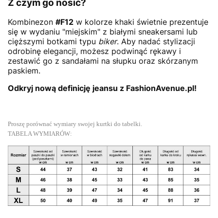
Z czym go nosić?
Kombinezon
#F12
w kolorze khaki świetnie prezentuje
się w wydaniu "miejskim" z białymi sneakersami lub
cięższymi botkami typu
biker
. Aby nadać stylizacji
odrobinę elegancji, możesz podwinąć rękawy i
zestawić go z sandałami na słupku oraz skórzanym
paskiem.
Odkryj nową definicję jeansu z FashionAvenue.pl!
Proszę porównać wymiary swojej kurtki do tabelki.
TABELA WYMIARÓW: